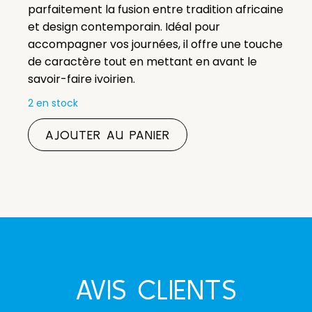
parfaitement la fusion entre tradition africaine
et design contemporain. Idéal pour
accompagner vos journées, il offre une touche
de caractère tout en mettant en avant le
savoir-faire ivoirien.
2 en stock
quantité
AJOUTER AU PANIER
de
Tote
Bag
San
Pedro
AVIS CLIENTS